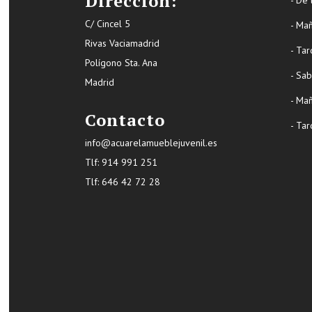
Dirección:
C/ Cincel 5
- Ma
Rivas Vaciamadrid
- Tar
Polígono Sta. Ana
- Sa
Madrid
- Ma
Contacto
- Tar
info@acuarelamueblejuvenil.es
Tlf:
914 991 251
Tlf: 646 42 72 28