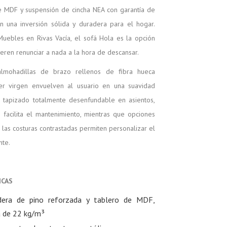
e MDF y suspensión de cincha NEA con garantía de
n una inversión sólida y duradera para el hogar.
uebles en Rivas Vacía, el sofá Hola es la opción
eren renunciar a nada a la hora de descansar.
almohadillas de brazo rellenos de fibra hueca
er virgen envuelven al usuario en una suavidad
u tapizado totalmente desenfundable en asientos,
 facilita el mantenimiento, mientras que opciones
las costuras contrastadas permiten personalizar el
nte.
ICAS
dera de pino reforzada y tablero de MDF,
a de 22 kg/m³