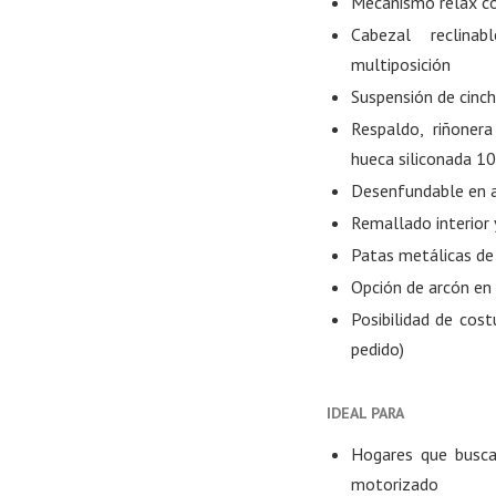
Mecanismo relax co
Cabezal reclina
multiposición
Suspensión de cinc
Respaldo, riñoner
hueca siliconada 10
Desenfundable en a
Remallado interior 
Patas metálicas de
Opción de arcón en
Posibilidad de cost
pedido)
IDEAL PARA
Hogares que busc
motorizado