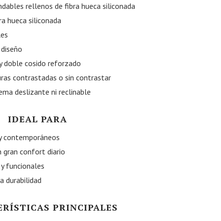
ables rellenos de fibra hueca siliconada
ra hueca siliconada
les
 diseño
y doble cosido reforzado
uras contrastadas o sin contrastar
tema deslizante ni reclinable
IDEAL PARA
y contemporáneos
 gran confort diario
 y funcionales
a durabilidad
RÍSTICAS PRINCIPALES