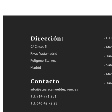
Dirección:
- De 
C/ Cincel 5
- Ma
Rivas Vaciamadrid
- Tar
Polígono Sta. Ana
- Sa
Madrid
- Ma
Contacto
- Tar
info@acuarelamueblejuvenil.es
Tlf:
914 991 251
Tlf: 646 42 72 28