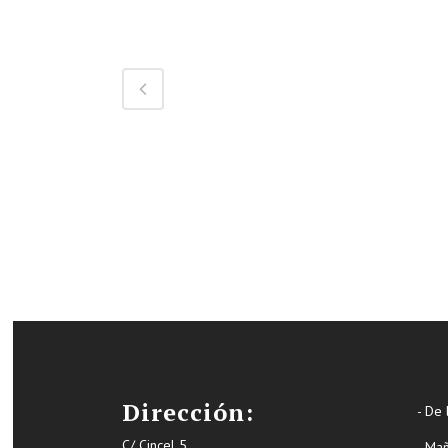
Dirección:
- De 
C/ Cincel 5
- Ma