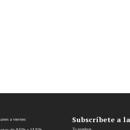
Subscríbete a l
lunes a viernes
Tu nombre
ñanas: de 9:30h a 13:30h