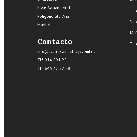
Rivas Vaciamadrid
- Tar
Polígono Sta. Ana
- Sa
Madrid
- Ma
Contacto
- Tar
info@acuarelamueblejuvenil.es
Tlf:
914 991 251
Tlf: 646 42 72 28