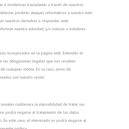
as e incidencias trasladadas a través de nuestros
etectar posibles ataques informáticos a nuestra web.
rcer nuestros derechos o responder ante
forman nuestra actividad, y/o noticias o boletines
tacto incorporados en la página web. Entender el
n las obligaciones legales que nos resulten
de cualquier índole. En su caso, envío de
ionados con nuestro sector.
rsonales conllevara la imposibilidad de tratar sus
o no podrá negarse al tratamiento de los datos
b. En este caso, el interesado no podrá negarse al
esente política.