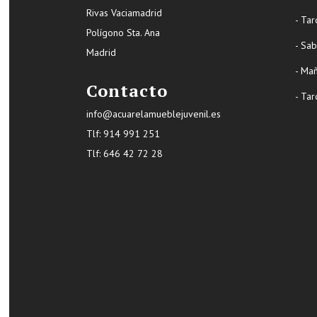
Rivas Vaciamadrid
- Tar
Polígono Sta. Ana
- Sa
Madrid
- Ma
Contacto
- Tar
info@acuarelamueblejuvenil.es
Tlf:
914 991 251
Tlf: 646 42 72 28