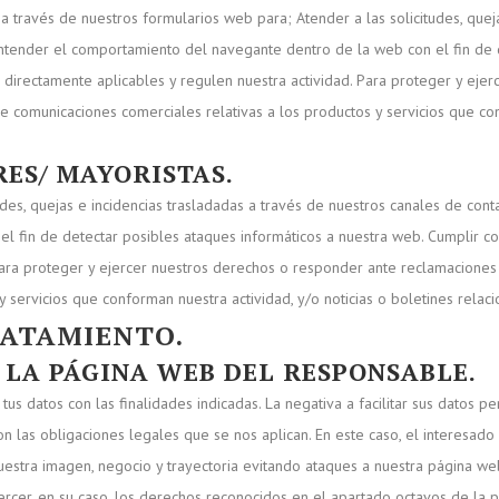
a través de nuestros formularios web para; Atender a las solicitudes, quej
ntender el comportamiento del navegante dentro de la web con el fin de d
 directamente aplicables y regulen nuestra actividad. Para proteger y eje
e comunicaciones comerciales relativas a los productos y servicios que con
ES/ MAYORISTAS.
tudes, quejas e incidencias trasladadas a través de nuestros canales de con
 fin de detectar posibles ataques informáticos a nuestra web. Cumplir co
Para proteger y ejercer nuestros derechos o responder ante reclamaciones 
 servicios que conforman nuestra actividad, y/o noticias o boletines relac
TRATAMIENTO.
 LA PÁGINA WEB DEL RESPONSABLE.
us datos con las finalidades indicadas. La negativa a facilitar sus datos pe
on las obligaciones legales que se nos aplican. En este caso, el interesad
uestra imagen, negocio y trayectoria evitando ataques a nuestra página we
rcer, en su caso, los derechos reconocidos en el apartado octavos de la pr