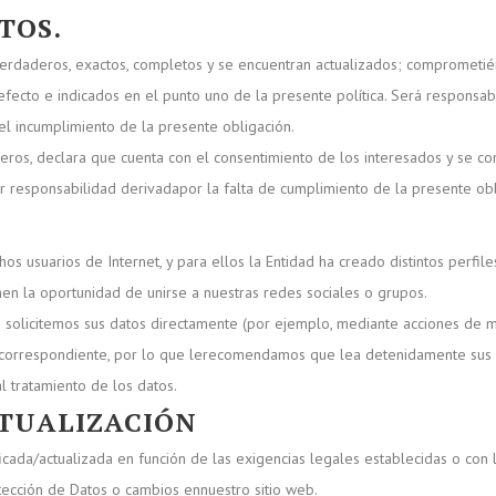
TOS.
 verdaderos, exactos, completos y se encuentran actualizados; comprometi
 efecto e indicados en el punto uno de la presente política. Será responsab
el incumplimiento de la presente obligación.
rceros, declara que cuenta con el consentimiento de los interesados y se c
er responsabilidad derivadapor la falta de cumplimiento de la presente obl
s usuarios de Internet, y para ellos la Entidad ha creado distintos perfile
nen la oportunidad de unirse a nuestras redes sociales o grupos.
 solicitemos sus datos directamente (por ejemplo, mediante acciones de ma
l correspondiente, por lo que lerecomendamos que lea detenidamente sus co
l tratamiento de los datos.
CTUALIZACIÓN
ada/actualizada en función de las exigencias legales establecidas o con la
tección de Datos o cambios ennuestro sitio web.